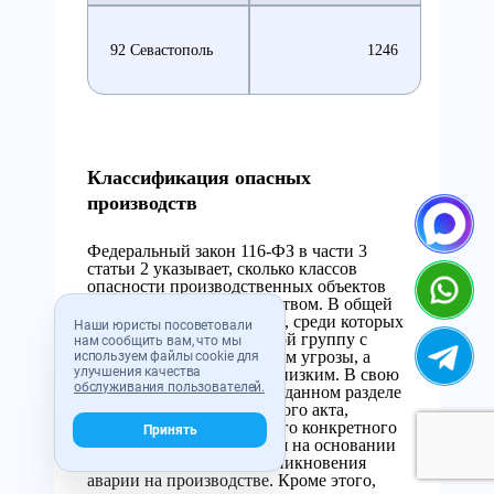
92 Севастополь
1246
Классификация опасных
производств
Федеральный закон 116-ФЗ в части 3
статьи 2 указывает, сколько классов
опасности производственных объектов
выделяется законодательством. В общей
сложности их выделяют 4, среди которых
Наши юристы посоветовали
первый представляет собой группу с
нам сообщить вам, что мы
наиболее высоким уровнем угрозы, а
используем файлы cookie для
улучшения качества
четвертый — с наиболее низким. В свою
обслуживания пользователей.
очередь, как отмечается в данном разделе
этого нормативно-правового акта,
уровень опасности каждого конкретного
Принять
предприятия определяется на основании
степени вероятности возникновения
аварии на производстве. Кроме этого,