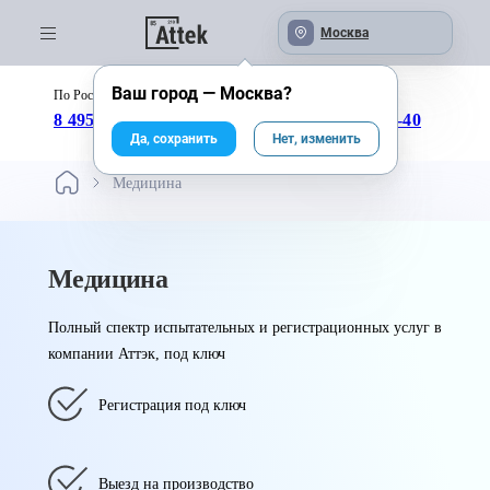
Москва
Ваш город —
Москва
?
По России бесплатно:
с 09:00 до 18:00
8 495 246-04-43
8 800 333-25-40
Да, сохранить
Нет, изменить
Медицина
Медицина
Полный спектр испытательных и регистрационных услуг в
компании Аттэк, под ключ
Регистрация под ключ
Выезд на производство