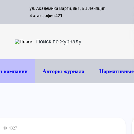
с 09:00 д
ул. Академика Варги, 8к1, БЦ Лейпциг,
ок
8 495 
4 этаж, офис 421
и компании
Авторы журнала
Нормативные
4327