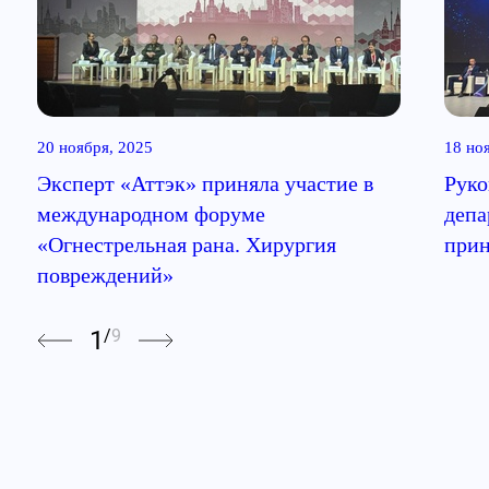
20 ноября, 2025
18 но
Эксперт «Аттэк» приняла участие в
Руко
международном форуме
депа
«Огнестрельная рана. Хирургия
прин
повреждений»
1
/
9