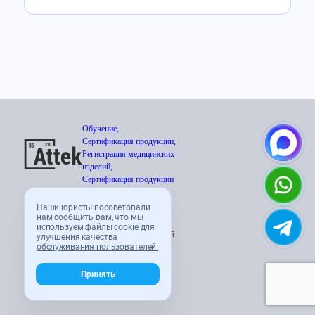
Обучение,
Сертификация продукции,
Регистрация медицинских
изделий,
Сертификация продукции
Наши юристы посоветовали
нам сообщить вам, что мы
Сертификация ТР ТС; подтверждение
используем файлы cookie для
соответствия; специальная оценка условий
улучшения качества
обслуживания пользователей.
труда; промышленная безопасность.
Принять