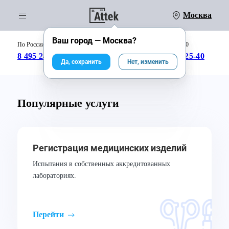
Москва
Обратный звонок
Обратный звонок
Ваш город —
Москва
?
По России бесплатно:
с 09:00 до 18:00
8 495 246-04-43
8 800 333-25-40
Да, сохранить
Нет, изменить
Популярные услуги
Регистрация медицинских изделий
Испытания в собственных аккредитованных
лабораториях.
Перейти