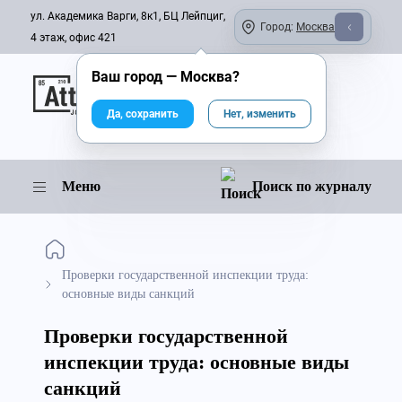
ул. Академика Варги, 8к1, БЦ Лейпциг,
Город:
Москва
4 этаж, офис 421
Ваш город —
Москва
?
Онлайн-журнал
Да, сохранить
Нет, изменить
Меню
Поиск по журналу
Проверки государственной инспекции труда:
основные виды санкций
Проверки государственной
инспекции труда: основные виды
санкций