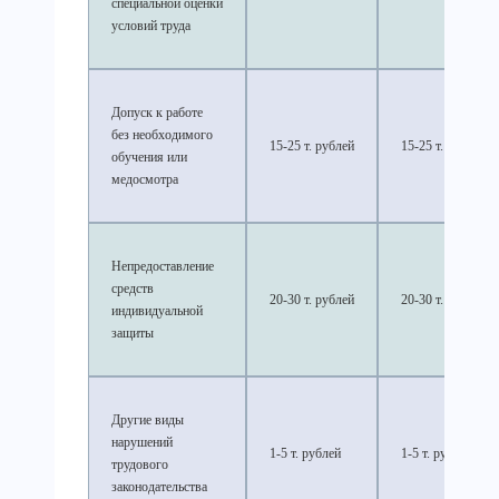
специальной оценки
условий труда
Допуск к работе
без необходимого
15-25 т. рублей
15-25 т. рублей
обучения или
медосмотра
Непредоставление
средств
20-30 т. рублей
20-30 т. рублей
индивидуальной
защиты
Другие виды
нарушений
1-5 т. рублей
1-5 т. рублей
трудового
законодательства