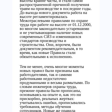
высоты крайне часты, и стали самой
распространенной причиной получения
травм на производстве в последние годы.
До выхода нового документа работа на
высоте регламентировалась
Межотраслевыми правилами по охране
труда при работе на высоте от 01.12.2000,
во многом законодательно устаревшими
и не учитывающими наличие новых
современных СИЗ и изменившихся
стандартов производства и
строительства. Они, впрочем, были
документом рекомендательным, в то
время, как новые Правила стали
обязательными к исполнению.
Тем не менее, очень многие моменты
новых правил были признаны как
работодателями, так и самими
работниками недостаточно
продуманными и весьма размытыми. По
словам инженеров охраны труда,
прежние правила были прописаны,
основываясь на опыте и, как это ни
прискорбно, реальных жертвах:
учитывались ошибки, прописывались
требования, методы обучения
сотрудников. Новые же правила