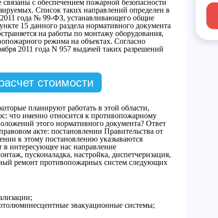
е связаны с обеспечением пожарной безопасности
нзируемых. Список таких направлений определен в
ая 2011 года № 99-ФЗ, устанавливающего общие
ункте 15 данного раздела нормативного документа
остраняется на работы по монтажу оборудования,
вопожарного режима на объектах. Согласно
ября 2011 года N 957 выдачей таких разрешений
расчет стоимости
которые планируют работать в этой области,
ос: что именно относится к противопожарному
положений этого нормативного документа? Ответ
правовом акте: постановлении Правительства от
жении к этому постановлению указываются
т в интересующее нас направление
нтаж, пусконаладка, настройка, диспетчеризация,
ьный ремонт противопожарных систем следующих
ализации;
фотолюминесцентные эвакуационные системы;