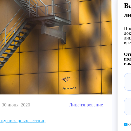
В
л
Пол
док
лиц
вре
Отп
пол
вам
30 июня, 2020
Лицензирование
ажу пожарных лестниц
С