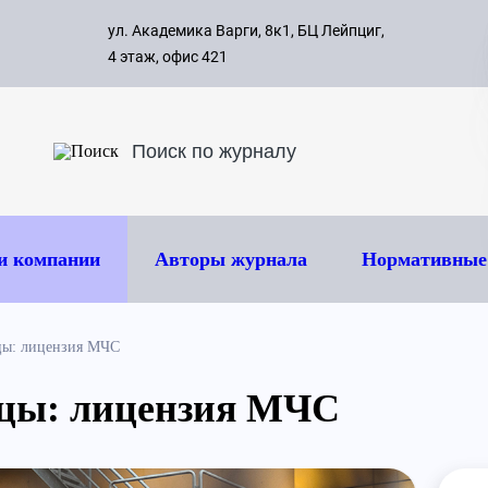
с 09:00 д
ул. Академика Варги, 8к1, БЦ Лейпциг,
ок
8 495 
4 этаж, офис 421
и компании
Авторы журнала
Нормативные
цы: лицензия МЧС
цы: лицензия МЧС