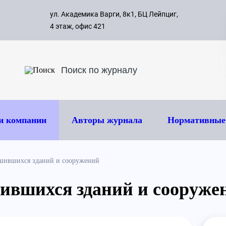
с 09:00 д
ул. Академика Варги, 8к1, БЦ Лейпциг,
ок
8 495 
4 этаж, офис 421
и компании
Авторы журнала
Нормативные
ушившихся зданий и сооружений
ившихся зданий и сооруже