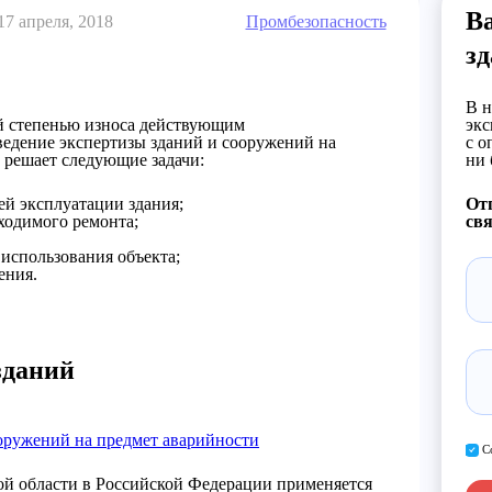
Ва
17 апреля, 2018
Промбезопасность
зд
В н
й степенью износа действующим
экс
ведение экспертизы зданий и сооружений на
с о
 решает следующие задачи:
ни 
й эксплуатации здания;
Отп
ходимого ремонта;
свя
 использования объекта;
ения.
зданий
оружений на предмет аварийности
С
ной области в Российской Федерации применяется