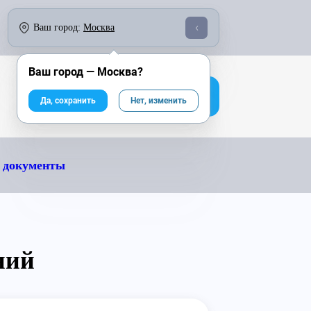
о 18:00:
По России бесплатно:
Ваш город:
Москва
246-04-43
8 800 333-25-40
Ваш город —
Москва
?
На сайт компании
Да, сохранить
Нет, изменить
 документы
ний