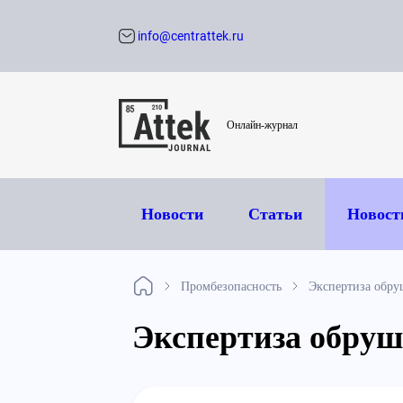
info@centrattek.ru
Обратный звон
Онлайн-журнал
Новости
Статьи
Новост
Промбезопасность
Экспертиза обр
Экспертиза обруш