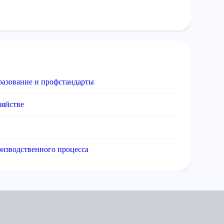
разование и профстандарты
зяйстве
оизводственного процесса