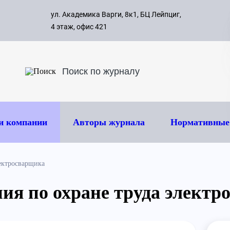
с 09:00 д
ул. Академика Варги, 8к1, БЦ Лейпциг,
ок
8 495 
4 этаж, офис 421
и компании
Авторы журнала
Нормативные
лектросварщика
ия по охране труда электр