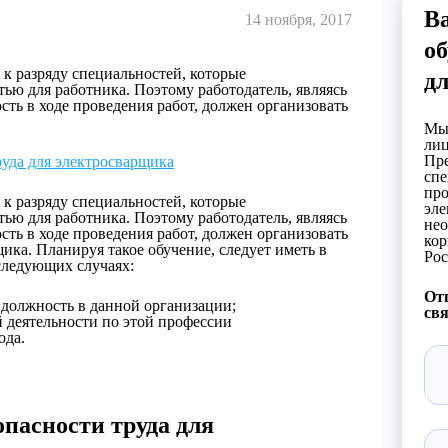
В
14 ноября, 2017
об
к разряду специальностей, которые
д
ью для работника. Поэтому работодатель, являясь
сть в ходе проведения работ, должен организовать
Мы 
лиц
Пре
руда для электросварщика
спе
про
к разряду специальностей, которые
эле
ью для работника. Поэтому работодатель, являясь
нео
сть в ходе проведения работ, должен организовать
кор
ика. Планируя такое обучение, следует иметь в
Рос
 следующих случаях:
Отп
 должность в данной организации;
свя
 деятельности по этой профессии
ода.
опасности труда для