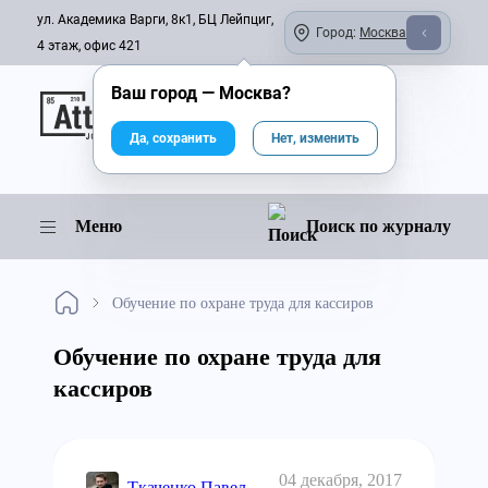
ул. Академика Варги, 8к1, БЦ Лейпциг,
Город:
Москва
4 этаж, офис 421
Ваш город —
Москва
?
Онлайн-журнал
Да, сохранить
Нет, изменить
Меню
Поиск по журналу
Обучение по охране труда для кассиров
Обучение по охране труда для
кассиров
04 декабря, 2017
Ткаченко Павел