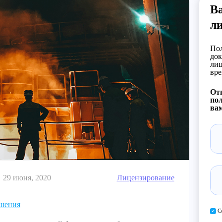
В
л
Пол
док
лиц
вре
Отп
пол
вам
29 июня, 2020
Лицензирование
шения
С