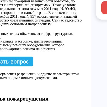
печением пожарной безопасности объектов, по
ся к категории лицензируемых. Такое условие
ерального закона от 4 мая 2011 года № 99-ФЗ,
нзирования в нашей стране. В соответствии с
оября 2011 года N 957 оформлением и выдачей
рство чрезвычайных ситуаций. Сейчас ведомство
по двум основным направлениям:
азных типах объектов, от инфраструктурных
;
наладке, настройке, диспетчеризации,
льному ремонту оборудования, которое
ивопожарного режима на объектах.
ать вопрос
ормления разрешений и другие параметры этой
ьными нормативными документами.
аж пожаротушения