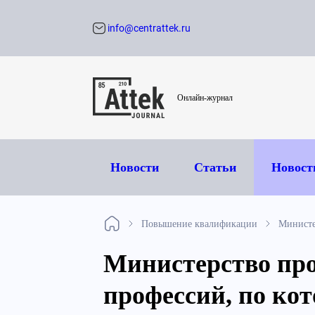
info@centrattek.ru
Обратный звон
Онлайн-журнал
Новости
Статьи
Новост
Повышение квалификации
Министе
Министерство про
профессий, по ко