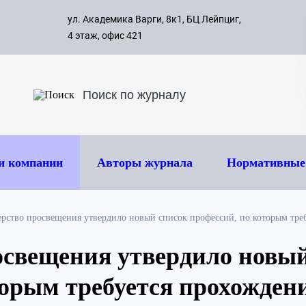
с 09:00 д
ул. Академика Варги, 8к1, БЦ Лейпциг,
ок
8 495 
4 этаж, офис 421
и компании
Авторы журнала
Нормативные
рство просвещения утвердило новый список профессий, по которым тре
свещения утвердило новый
торым требуется прохожден