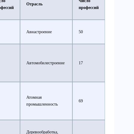
сло
Число
Отрасль
офессий
профессий
Авиастроение
50
Автомобилестроение
17
Атомная
69
промышленность
Деревообработка,