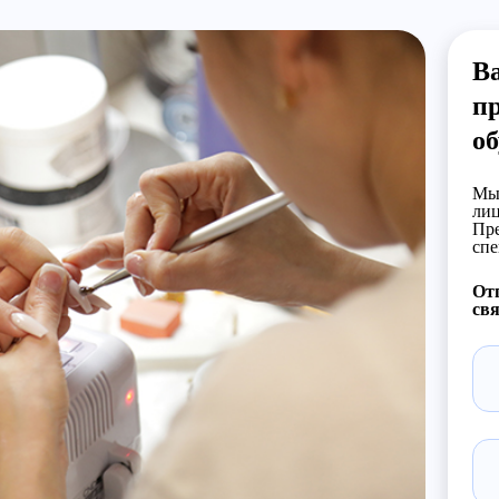
В
п
о
Мы 
лиц
Пре
спе
Отп
свя