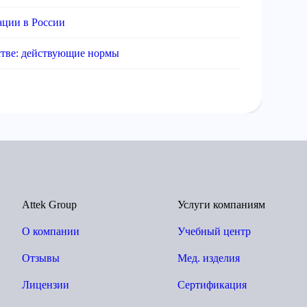
ации в России
стве: действующие нормы
Attek Group
Услуги компаниям
О компании
Учебный центр
Отзывы
Мед. изделия
Лицензии
Сертификация