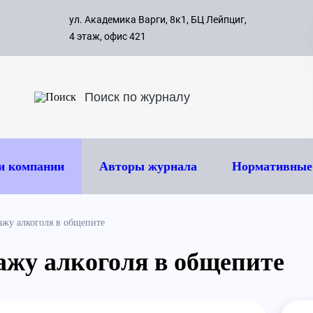
с 09:00 д
ул. Академика Варги, 8к1, БЦ Лейпциг,
ок
8 495 
4 этаж, офис 421
и компании
Авторы журнала
Нормативные
ажу алкоголя в общепите
ажу алкоголя в общепите