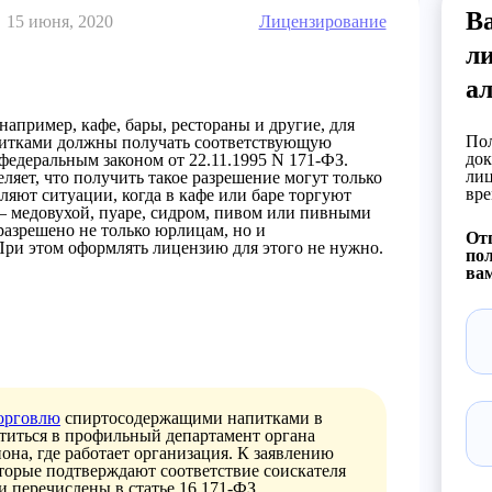
В
15 июня, 2020
Лицензирование
л
а
апример, кафе, бары, рестораны и другие, для
Пол
питками должны получать соответствующую
док
федеральным законом от 22.11.1995 N 171-ФЗ.
лиц
яет, что получить такое разрешение могут только
вре
яют ситуации, когда в кафе или баре торгуют
– медовухой, пуаре, сидром, пивом или пивными
разрешено не только юрлицам, но и
Отп
ри этом оформлять лицензию для этого не нужно.
пол
вам
торговлю
спиртосодержащими напитками в
титься в профильный департамент органа
она, где работает организация. К заявлению
орые подтверждают соответствие соискателя
 перечислены в статье 16 171-ФЗ.