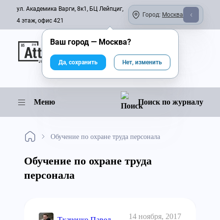
ул. Академика Варги, 8к1, БЦ Лейпциг,
Город:
Москва
4 этаж, офис 421
Ваш город —
Москва
?
Онлайн-журнал
Да, сохранить
Нет, изменить
Меню
Поиск по журналу
Обучение по охране труда персонала
Обучение по охране труда
персонала
14 ноября, 2017
Ткаченко Павел