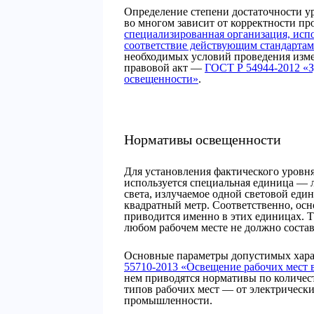
Определение степени достаточности у
во многом зависит от корректности п
специализированная организация, исп
соответствие действующим стандартам
необходимых условий проведения изм
правовой акт —
ГОСТ Р 54944-2012 «З
освещенности»
.
Нормативы освещенности
Для установления фактического уровн
используется специальная единица — л
света, излучаемое одной световой еди
квадратный метр. Соответственно, ос
приводится именно в этих единицах. Т
любом рабочем месте не должно состав
Основные параметры допустимых хара
55710-2013 «Освещение рабочих мест 
нем приводятся нормативы по количес
типов рабочих мест — от электрическ
промышленности.