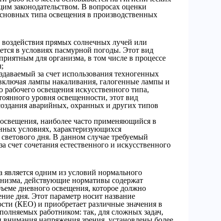
им законодательством. В вопросах оценки
 основных типа освещения в производственных
т воздействия прямых солнечных лучей или
ется в условиях пасмурной погоды. Этот вид
приятным для организма, в том числе в процессе
;
здаваемый за счет использования техногенных
 включая лампы накаливания, галогенные лампы и
 рабочего освещения искусственного типа,
тоянного уровня освещенности, этот вид
создания аварийных, охранных и других типов
освещения, наиболее часто применяющийся в
нных условиях, характеризующихся
светового дня. В данном случае требуемый
а счет сочетания естественного и искусственного
а является одним из условий нормального
анизма, действующие нормативы содержат
ъеме дневного освещения, которое должно
ение дня. Этот параметр носит название
сти (КЕО) и приобретает различные значения в
полняемых работником: так, для сложных задач,
внимания напряжения зрения, установлены более