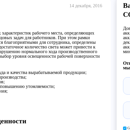
Ва
14 декабря, 2016
С
Дов
 характеристик рабочего места, определяющих
акк
довых задач для работников. При этом рамки
акк
ся благоприятными для сотрудника, определены
дек
достаточное количество света может привести к
акк
нарушению нормального хода производственного
мин
 выбор уровня освещенности рабочей поверхности
Отп
мы 
да и качества вырабатываемой продукции;
производства;
ов;
 повышению утомляемости;
ния;
щенности
С