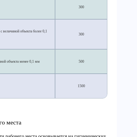
300
с величиной объекта более 0,1
300
ной объекта менее 0,1 мм
500
1500
го места
и рабочего места основывается на гигиенических