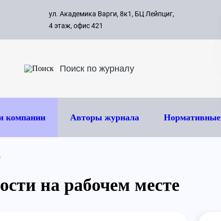
с 09:00 д
ул. Академика Варги, 8к1, БЦ Лейпциг,
ок
8 495 
4 этаж, офис 421
и компании
Авторы журнала
Нормативные
е
ости на рабочем месте