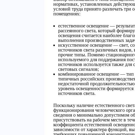
нормативах, установленных действующ
условий труда принято различать три
помещениях:
естественное освещение — результа
рассеянного света, который формиру
освещения считается наиболее благо
выполнения производственных задач
искусственное освещение — свет, со
источников света различных видов,
прочие типы. Помимо стационарного
используемого для поддержания пос
источников используется также для 
световых сигналов;
комбинированное освещение — тип 
типичных российских производстве
недостаточной продолжительностью 
уровень освещенности формируется з
источников света.
Поскольку наличие естественного свет
функционирования человеческого орг
сведения о минимально допустимом об
присутствовать на рабочем месте в теч
коэффициента естественной освещенно
зависимости от характера функций, вы
требующих повышенной концентрации 