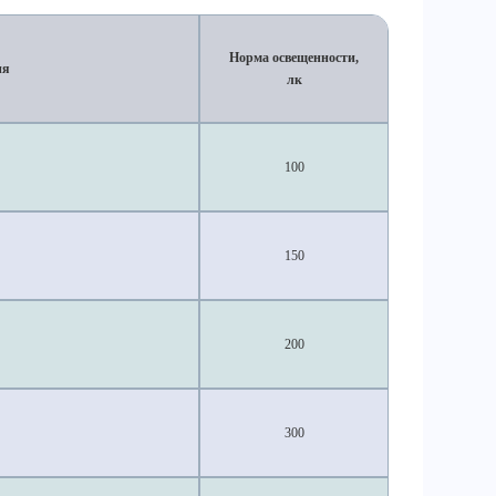
Норма освещенности,
ия
лк
100
150
200
300