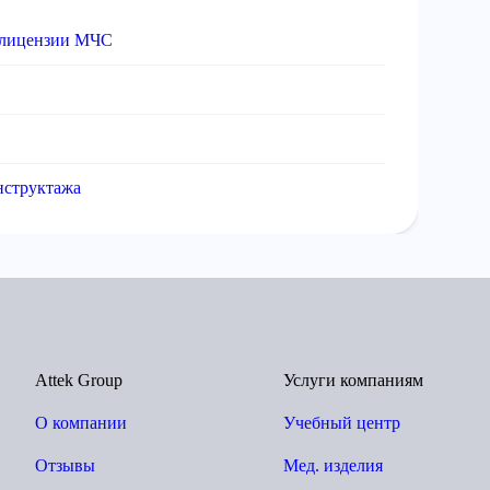
 лицензии МЧС
нструктажа
Attek Group
Услуги компаниям
О компании
Учебный центр
Отзывы
Мед. изделия