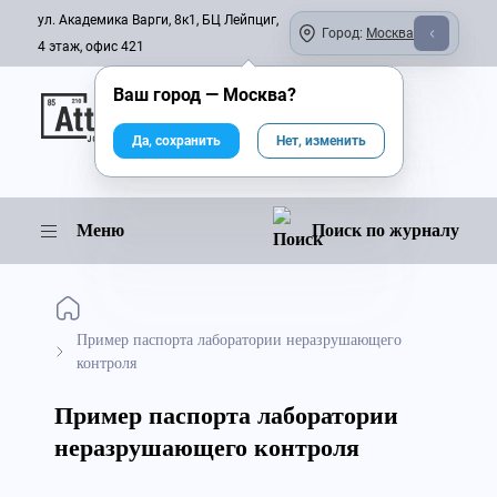
ул. Академика Варги, 8к1, БЦ Лейпциг,
Город:
Москва
4 этаж, офис 421
Ваш город —
Москва
?
Онлайн-журнал
Да, сохранить
Нет, изменить
Меню
Поиск по журналу
Пример паспорта лаборатории неразрушающего
контроля
Пример паспорта лаборатории
неразрушающего контроля