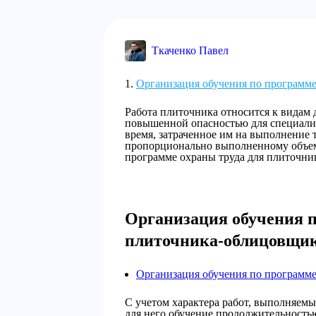
Ткаченко Павел
Организация обучения по программе
Работа плиточника относится к видам 
повышенной опасностью для специалист
время, затраченное им на выполнение 
пропорционально выполненному объему
программе охраны труда для плиточни
Организация обучения п
плиточника-облицовщи
Организация обучения по программе
С учетом характера работ, выполняем
для него обучение продолжительностью 