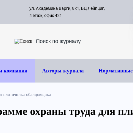
с 09:00 д
ул. Академика Варги, 8к1, БЦ Лейпциг,
ок
8 495 
4 этаж, офис 421
и компании
Авторы журнала
Нормативные
ля плиточника-облицовщика
рамме охраны труда для пл