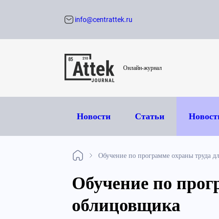
info@centrattek.ru
Обратный звон
Онлайн-журнал
Новости
Статьи
Новост
Обучение по программе охраны труда д
Обучение по прог
облицовщика