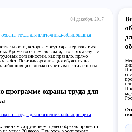
В
04 декабря, 2017
об
 охраны труда для плиточника-облицовщика
д
о
деятельности, которые могут характеризоваться
а. Кроме того, немаловажно, что в этом случае
трудовых обязанностей, как правило, прямо
Мы 
 работ. Поэтому организация обучения по
лиц
ка-облицовщика должна учитывать эти аспекты.
Пре
спе
про
пли
При
о программе охраны труда для
кор
Рос
ка
Отп
 охраны труда для плиточника-облицовщика
свя
ых данным сотрудником, целесообразно провести
не менее 20 часов. При этом в ходе такого