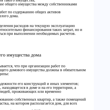
ия такого имущества;
ние общего имущества между собственниками
работ по содержанию общих активов
лого дома.
деления расходов на текущую эксплуатацию
относительно финансирования таких затрат, но и
ься при выполнении необходимых расчетов.
его имущества дома
ывается, что при организации работ по
щего домового имущества должны в обязательном
ципы:
адежности его конструкций и иных элементов;
 находящегося в доме и на его территории, а
я людей, проживающих или временно
зованию собственных квартир, а также помещений
стка, на котором располагается дом, для всех