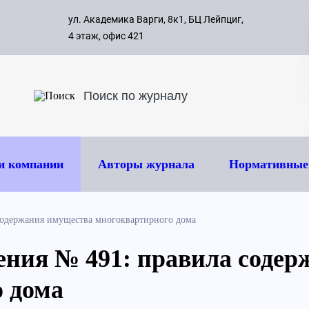
с 09:00 д
ул. Академика Варги, 8к1, БЦ Лейпциг,
ок
8 495 
4 этаж, офис 421
и компании
Авторы журнала
Нормативные
содержания имущества многоквартирного дома
ения № 491: правила соде
 дома