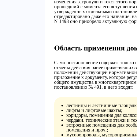
изменения затронули и текст этого но
прошедший с момента его вступления в
утвержденных отдельными постановлен
отредактировано даже его название: на
N 1498 оно приобрело актуальную фор
Область применения до
Само постановление содержит только 
отмены действия ранее применявшихся
положений действующей нормативной б
приложение к документу, которое рег
общего имущества в многоквартирном 
постановлению № 491, в него входят:
лестницы и лестничные площадк
лифты и лифтовые шахты;
коридоры, помещения для колясо
чердаки, технические этажи и те
встроенные помещения для особы
помещения и проч.;
мусоропроводы, мусороприемные