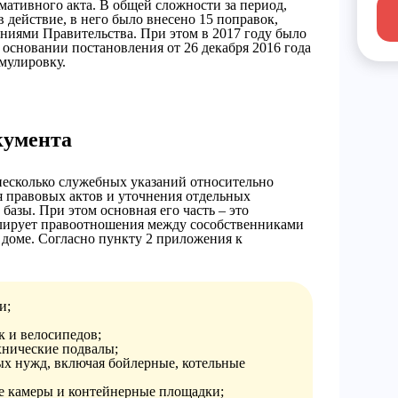
рмативного акта. В общей сложности за период,
 действие, в него было внесено 15 поправок,
иями Правительства. При этом в 2017 году было
 основании постановления от 26 декабря 2016 года
мулировку.
кумента
несколько служебных указаний относительно
 правовых актов и уточнения отдельных
азы. При этом основная его часть – это
улирует правоотношения между сособственниками
доме. Согласно пункту 2 приложения к
и;
к и велосипедов;
хнические подвалы;
х нужд, включая бойлерные, котельные
 камеры и контейнерные площадки;