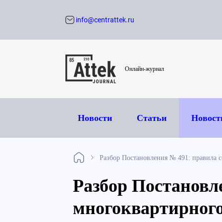
info@centrattek.ru
Обратный звон
Онлайн-журнал
Новости
Статьи
Новост
Разбор Постановления № 491: правила 
Разбор Постановл
многоквартирного