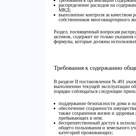
требования к организации содержан
распределение расходов на содержа
МКД;
выполнение контроля за качеством 
собственников многоквартирного жи
Раздел, посвященный вопросам распре
активов, содержит не только указания 
формулы, которые должны использоват
Требования к содержанию общ
В разделе II постановления № 491 указ
выполнению текущей эксплуатации об
порядке соблюдаться следующие прин
поддержание безопасности дома и н
обеспечение сохранности имущества,
также сохранения жизни и здоровь
пребывающих в нем;
беспрепятственный доступ к исполь
общего пользования и земельного уча
категорий проживающих;