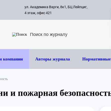
с 09:00 д
ул. Академика Варги, 8к1, БЦ Лейпциг,
ок
8 495 
4 этаж, офис 421
и компании
Авторы журнала
Нормативные
ность
ни и пожарная безопасност