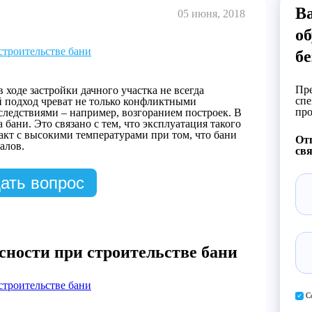
В
05 июня, 2018
об
троительстве бани
бе
Пре
ходе застройки дачного участка не всегда
спе
й подход чреват не только конфликтными
про
следствиями – например, возгоранием построек. В
 бани. Это связано с тем, что эксплуатация такого
акт с высокими температурами при том, что бани
Отп
алов.
свя
ать вопрос
ности при строительстве бани
троительстве бани
С