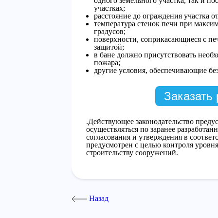
одного земельного участка, так и п
участках;
расстояние до ограждения участка от
температура стенок печи при максим
градусов;
поверхности, соприкасающиеся с п
защитой;
в бане должно присутствовать необ
пожара;
другие условия, обеспечивающие без
Заказать 
.Действующее законодательство предус
осуществляться по заранее разработан
согласования и утверждения в соответ
предусмотрен с целью контроля уровн
строительству сооружений.
Назад