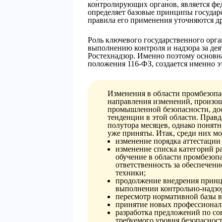
контролирующих органов, является фе
определяет базовые принципы государ
правила его применения уточняются д
Роль ключевого государственного орг
выполнению контроля и надзора за дея
Ростехнадзор. Именно поэтому основн
положения 116-ФЗ, создается именно э
Изменения в области промбезопа
направления изменений, произош
промышленной безопасности, дос
тенденции в этой области. Правда
полутора месяцев, однако понятн
уже приняты. Итак, среди них мо
изменение порядка аттестации
изменение списка категорий р
обучение в области промбезопа
ответственность за обеспечен
техники;
продолжение внедрения принц
выполнении контрольно-надзо
пересмотр нормативной базы в
принятие новых профессиональ
разработка предложений по с
требуемого уровня безопасност