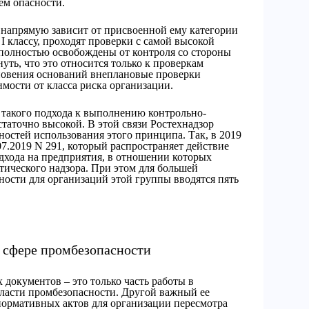
ем опасности.
 напрямую зависит от присвоенной ему категории
 I классу, проходят проверки с самой высокой
 полностью освобождены от контроля со стороны
уть, что это относится только к проверкам
кновения оснований внеплановые проверки
имости от класса риска организации.
 такого подхода к выполнению контрольно-
статочно высокой. В этой связи Ростехнадзор
остей использования этого принципа. Так, в 2019
07.2019 N 291, который распространяет действие
хода на предприятия, в отношении которых
тического надзора. При этом для большей
ости для организаций этой группы вводятся пять
 сфере промбезопасности
документов – это только часть работы в
ласти промбезопасности. Другой важный ее
нормативных актов для организации пересмотра