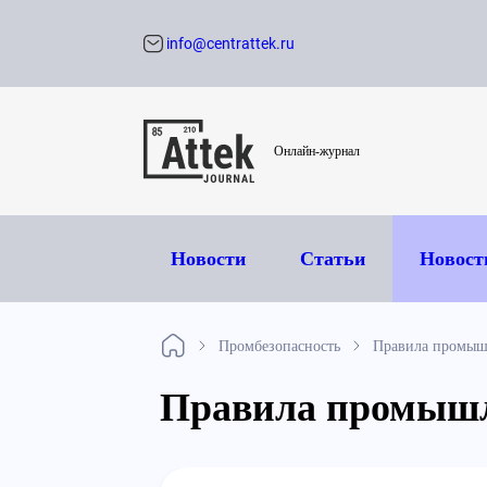
info@centrattek.ru
Обратный звон
Онлайн-журнал
Новости
Статьи
Новост
Промбезопасность
Правила промыш
Правила промышл