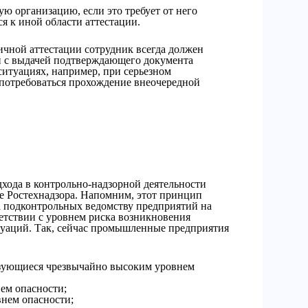
ую организацию, если это требует от него
я к иной области аттестации.
ичной аттестации сотрудник всегда должен
й с выдачей подтверждающего документа
ситуациях, например, при серьезном
потребоваться прохождение внеочередной
хода в контрольно-надзорной деятельности
те Ростехнадзора. Напомним, этот принцип
а подконтрольных ведомству предприятий на
етствии с уровнем риска возникновения
уаций. Так, сейчас промышленные предприятия
ризующиеся чрезвычайно высоким уровнем
нем опасности;
внем опасности;