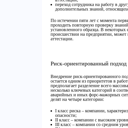
переход сотрудника на работу в друг
дополнительных знаний, относящихс
По истечении пяти лет с момента перв
проходить повторную проверку знани
установленного образца. В некоторых 
происшествии на предприятии, может 
аттестации.
Риск-ориентированный подход
Внедрение риск-ориентированного под
остается одним из приоритетов в рабо
предполагает разделение всего массив
несколько ключевых категорий в соотв
аварийных и иных форс-мажорных сит
делят на четыре категории:
I класс риска – компании, характе
опасности;
II класс – компании с высоким уров
III класс – компании со средним уро