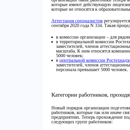
которые имеют действующую лицензию
которые не относятся к образовательны
Аттестация специалистов
регулируется
сентября 2020 года N 334. Такая проц
в комиссии организации – для рядов
в территориальной комиссии Ростехн
заместителей, членов аттестационн
масштаба. К ним относятся компани
5000 человек;
в
центральной комиссии Ростехнадз
заместителей, членов аттестационн
персонала превышает 5000 человек.
Категории работников, проход
Новый порядок организации подготовк
работников, которые так или иначе с
предприятиях. Теперь прохождение под
следующих групп работников: