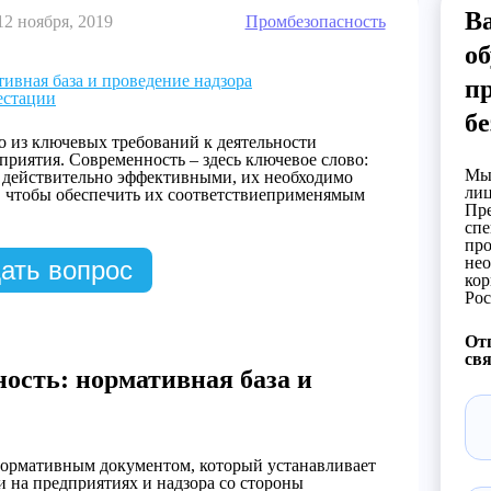
В
12 ноября, 2019
Промбезопасность
об
ивная база и проведение надзора
п
естации
бе
о из ключевых требований к деятельности
риятия. Современность – здесь ключевое слово:
Мы 
 действительно эффективными, их необходимо
лиц
ь, чтобы обеспечить их соответствиеприменямым
Пре
спе
про
нео
ать вопрос
кор
Рос
Отп
свя
ость: нормативная база и
нормативным документом, который устанавливает
 на предприятиях и надзора со стороны