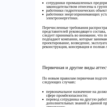
сотрудники промышленных предприя
законодательством отнесены к груп
работники гидротехнических объект
работники энергопринимающих устан
электроэнергетики.
Перечисленные требования распростран
представителей руководящего состава,
следует принимать во внимание, что п
подпадают компании, которые занимаю
проектирование, возведение, эксплуат
реконструкция, консервация и полная 
Первичная и другие виды атте
По новым правилам первичная подгото
следующих случаях:
первоначальное назначение на долж
сфере промбезопасности;
перевод сотрудника на другую работу
дополнительных знаний в данной пр
аттестации;