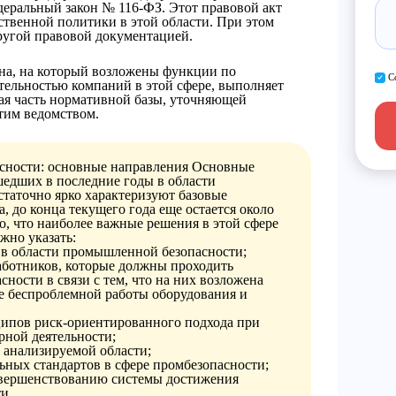
деральный закон № 116-ФЗ. Этот правовой акт
ственной политики в этой области. При этом
ругой правовой документацией.
ана, на который возложены функции по
С
тельностью компаний в этой сфере, выполняет
ая часть нормативной базы, уточняющей
тим ведомством.
сности: основные направления
Основные
едших в последние годы в области
таточно ярко характеризуют базовые
, до конца текущего года еще остается около
о, что наиболее важные решения в этой сфере
жно указать:
 в области промышленной безопасности;
аботников, которые должны проходить
сности в связи с тем, что на них возложена
ие беспроблемной работы оборудования и
ипов риск-ориентированного подхода при
рной деятельности;
 анализируемой области;
ных стандартов в сфере промбезопасности;
овершенствованию системы достижения
и.