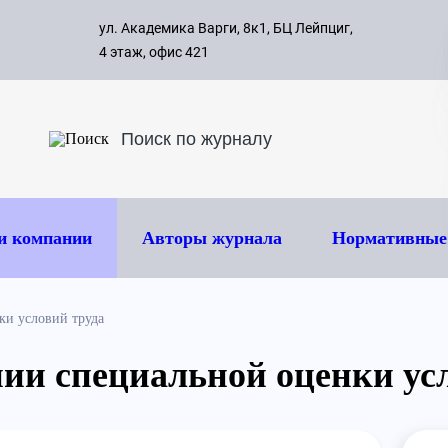
с 09:00 д
ул. Академика Варги, 8к1, БЦ Лейпциг,
ок
8 495 
4 этаж, офис 421
и компании
Авторы журнала
Нормативные
ки условий труда
нии специальной оценки ус