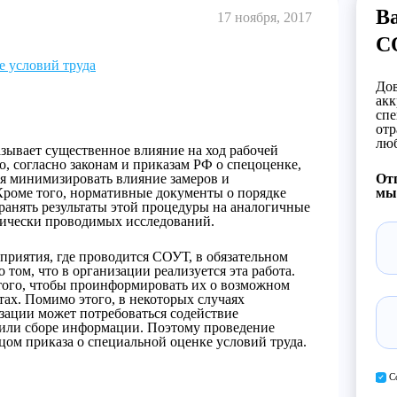
Ва
17 ноября, 2017
С
е условий труда
Дов
акк
спе
отр
люб
зывает существенное влияние на ход рабочей
о, согласно законам и приказам РФ о спецоценке,
я минимизировать влияние замеров и
Отп
Кроме того, нормативные документы о порядке
мы 
анять результаты этой процедуры на аналогичные
ктически проводимых исследований.
дприятия, где проводится СОУТ, в обязательном
том, что в организации реализуется эта работа.
 того, чтобы проинформировать их о возможном
тах. Помимо этого, в некоторых случаях
ации может потребоваться содействие
 или сборе информации. Поэтому проведение
цом приказа о специальной оценке условий труда.
С