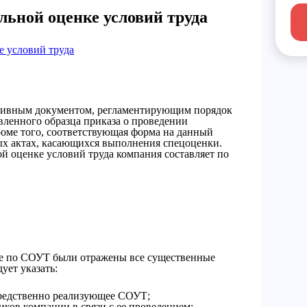
льной оценке условий труда
е условий труда
тивным документом, регламентирующим порядок
вленного образца приказа о проведении
роме того, соответствующая форма на данный
вых актах, касающихся выполнения спецоценки.
ой оценке условий труда компания составляет по
азе по СОУТ были отражены все существенные
ует указать:
редственно реализующее СОУТ;
иков компании в связи с ее проведением;