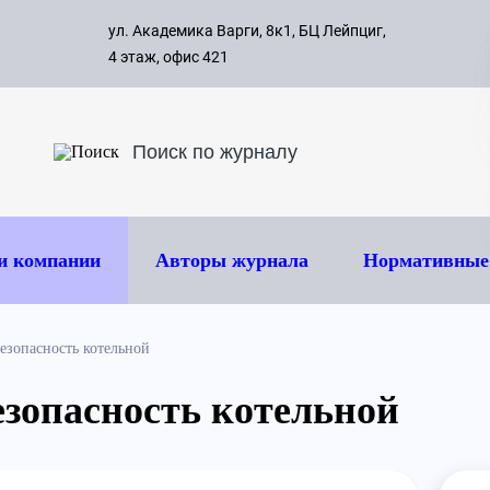
с 09:00 д
ул. Академика Варги, 8к1, БЦ Лейпциг,
ок
8 495 
4 этаж, офис 421
и компании
Авторы журнала
Нормативные
зопасность котельной
зопасность котельной