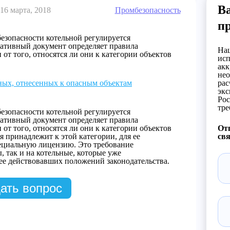
Ва
16 марта, 2018
Промбезопасность
п
зопасности котельной регулируется
ативный документ определяет правила
Наш
от того, относятся ли они к категории объектов
исп
акк
нео
ных, отнесенных к опасным объектам
рас
экс
Рос
тре
зопасности котельной регулируется
ативный документ определяет правила
от того, относятся ли они к категории объектов
Отп
 принадлежит к этой категории, для ее
свя
ециальную лицензию. Это требование
, так и на котельные, которые уже
ее действовавших положений законодательства.
ать вопрос