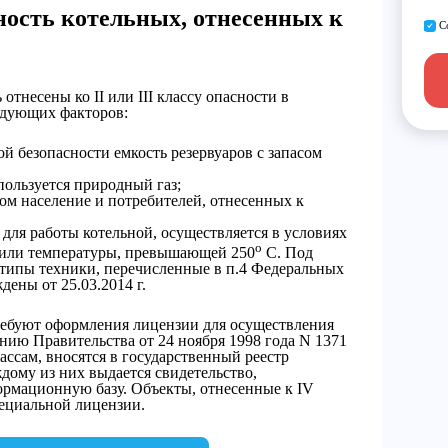
ость котельных, отнесенных к
С
отнесены ко II или III классу опасности в
ледующих факторов:
 безопасности емкость резервуаров с запасом
пользуется природный газ;
ом население и потребителей, отнесенных к
 для работы котельной, осуществляется в условиях
о
или температуры, превышающей 250
С. Под
типы техники, перечисленные в п.4 Федеральных
дены от 25.03.2014 г.
 требуют оформления лицензии для осуществления
нию Правительства от 24 ноября 1998 года N 1371
ассам, вносятся в государственный реестр
дому из них выдается свидетельство,
рмационную базу. Объекты, отнесенные к IV
пециальной лицензии.