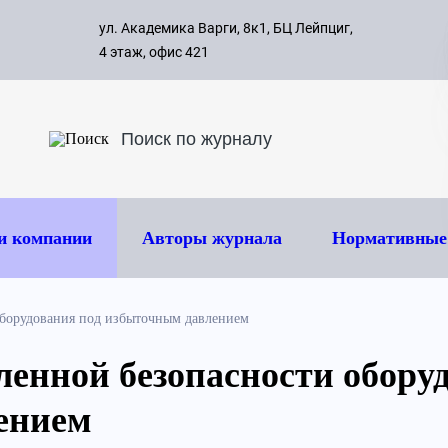
с 09:00 д
ул. Академика Варги, 8к1, БЦ Лейпциг,
ок
8 495 
4 этаж, офис 421
и компании
Авторы журнала
Нормативные
борудования под избыточным давлением
нной безопасности оборуд
ением