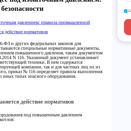
безопасности
С
ыточным давлением: правила промышленной
ся действие нормативов
6-ФЗ и других федеральных законов для
батываются специальные нормативные документы.
енением повышенного давления, таким документом
03.2014 N 116. Указанный документ устанавливает
тветствующей техники. В нем содержатся
тирующей компании, так и для частных лиц их из
ого, приказ № 116 определяет правила выполнения
и иных типах опасного оборудования.
аняется действие нормативов
борудования под повышенным давлением
котлов: