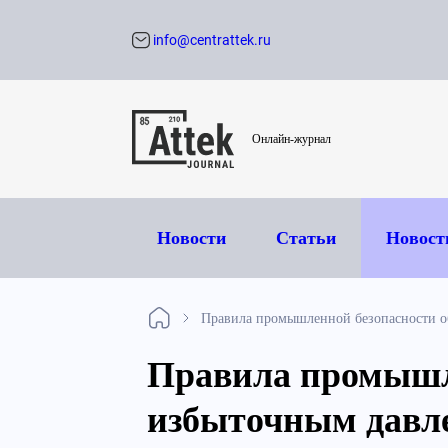
info@centrattek.ru
Обратный звон
Онлайн-журнал
Новости
Статьи
Новост
Правила промышленной безопасности о
Правила промышле
избыточным давл