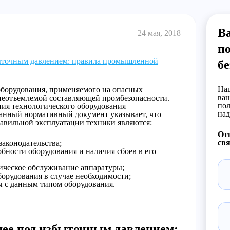
Ва
24 мая, 2018
п
ыточным давлением: правила промышленной
бе
Наш
оборудования, применяемого на опасных
ваш
 неотъемлемой составляющей промбезопасности.
пол
ия технологического оборудования
над
анный нормативный документ указывает, что
авильной эксплуатации техники являются:
Отп
свя
аконодательства;
бности оборудования и наличия сбоев в его
ическое обслуживание аппаратуры;
орудования в случае необходимости;
ы с данным типом оборудования.
щее под избыточным давлением: