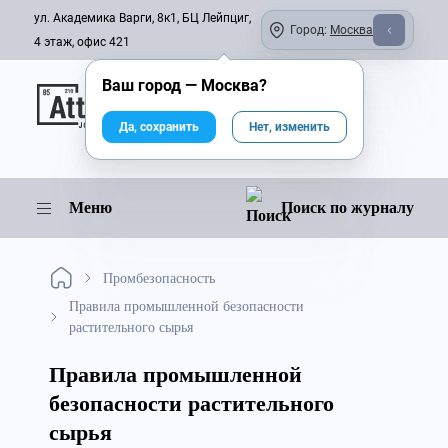
ул. Академика Варги, 8к1, БЦ Лейпциг,
Город:
Москва
4 этаж, офис 421
Ваш город —
Москва
?
Онлайн-журнал
Да, сохранить
Нет, изменить
Меню
Поиск по журналу
Промбезопасность
Правила промышленной безопасности
растительного сырья
Правила промышленной
безопасности растительного
сырья