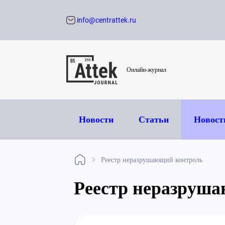
info@centrattek.ru
Обратный звон
Онлайн-журнал
Новости
Статьи
Новост
Реестр неразрушающий контроль
Реестр неразруш