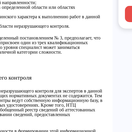
 направленности;
 определенной области или областях
инского характера к выполнению работ в данной
области неразрушающего контроля.
деленный постановлением № 3, предполагает, что
ь присвоен один из трех квалификационных
о уровня специалист может заниматься
зличной категории сложности.
его контроля
 неразрушающего контроля для экспертов в данной
щих нормативных документах не содержится. Тем
центры ведут собственную информационную базу, в
ых удостоверениях. Кроме того, НТЦ
бобщенный реестр сведений об аттестованных
овании сведений, предоставленных
ожности в формировании этой информационной