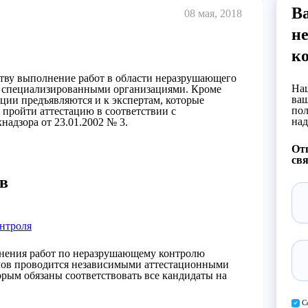
Ва
08 мая, 2018
н
к
тву выполнение работ в области неразрушающего
Наш
о специализированными организациями. Кроме
ваш
ации предъявляются и к экспертам, которые
пол
пройти аттестацию в соответствии с
над
адзора от 23.01.2002 № 3.
Отп
свя
в
нтроля
лнения работ по неразрушающему контролю
алов проводится независимыми аттестационными
рым обязаны соответствовать все кандидаты на
С