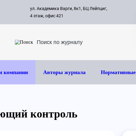
с 09:00 д
ул. Академика Варги, 8к1, БЦ Лейпциг,
ок
8 495 
4 этаж, офис 421
и компании
Авторы журнала
Нормативные
ающий контроль