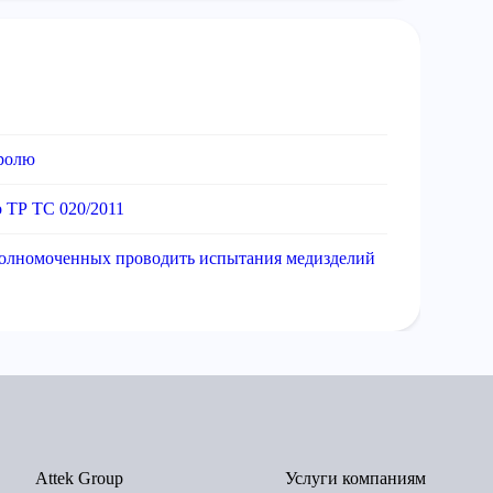
тролю
 ТР ТС 020/2011
олномоченных проводить испытания медизделий
Attek Group
Услуги компаниям