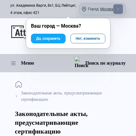
ул. Академика Варги, 8к1, БЦ Лейпциг,
Город:
Москва
4 этаж, офис 421
Ваш город —
Москва
?
Онлайн-журнал
Да, сохранить
Нет, изменить
Меню
Поиск по журналу
Законодательные акты, предусматривающие
сертификацию
Законодательные акты,
предусматривающие
сертификацию