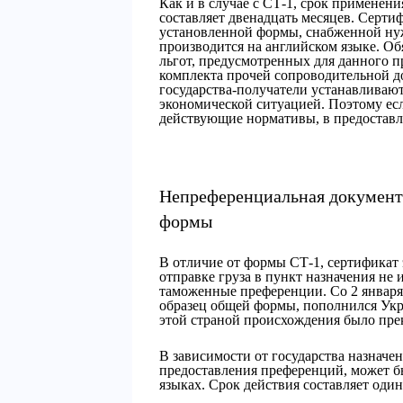
Как и в случае с СТ-1, срок применен
составляет двенадцать месяцев. Серти
установленной формы, снабженной ну
производится на английском языке. О
льгот, предусмотренных для данного п
комплекта прочей сопроводительной д
государства-получатели устанавливают
экономической ситуацией. Поэтому есл
действующие нормативы, в предоставле
Непреференциальная документ
формы
В отличие от формы СТ-1, сертификат 
отправке груза в пункт назначения не 
таможенные преференции. Со 2 января 
образец общей формы, пополнился Ук
этой страной происхождения было пре
В зависимости от государства назнач
предоставления преференций, может б
языках. Срок действия составляет один