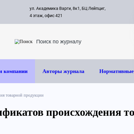
с 09:00 д
ул. Академика Варги, 8к1, БЦ Лейпциг,
ок
8 495 
4 этаж, офис 421
и компании
Авторы журнала
Нормативные
ия товарной продукции
ификатов происхождения т