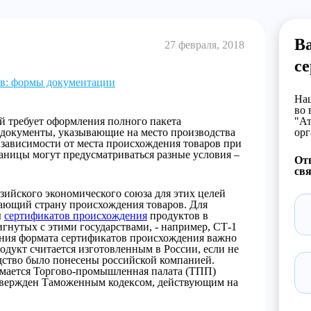
В
27 февраля, 2018
с
в: формы документации
Наш
во 
 требует оформления полного пакета
"Ат
документы, указывающие на место производства
орг
в зависимости от места происхождения товаров при
раницы могут предусматриваться разные условия –
От
свя
азийского экономического союза для этих целей
ающий страну происхождения товаров. Для
ы
сертификатов происхождения
продуктов в
игнутых с этими государствами, - например, СТ-1
ения формата сертификатов происхождения важно
одукт считается изготовленным в России, если не
одство было понесены российской компанией.
имается Торгово-промышленная палата (ТПП)
утвержден Таможенным кодексом, действующим на