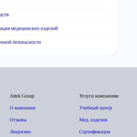
дств
кация медицинских изделий
нной безопасности
Attek Group
Услуги компаниям
О компании
Учебный центр
Отзывы
Мед. изделия
Лицензии
Сертификация