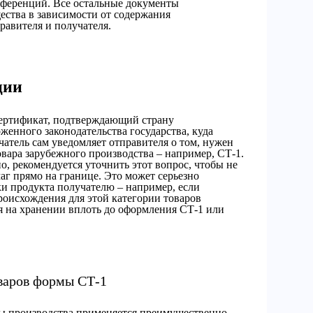
ференций. Все остальные документы
ства в зависимости от содержания
равителя и получателя.
ции
 сертификат, подтверждающий страну
женного законодательства государства, куда
атель сам уведомляет отправителя о том, нужен
вара зарубежного производства – например, СТ-1.
о, рекомендуется уточнить этот вопрос, чтобы не
аг прямо на границе. Это может серьезно
ки продукта получателю – например, если
роисхождения для этой категории товаров
ся на хранении вплоть до оформления СТ-1 или
варов формы СТ-1
ы производства применяется преимущественно