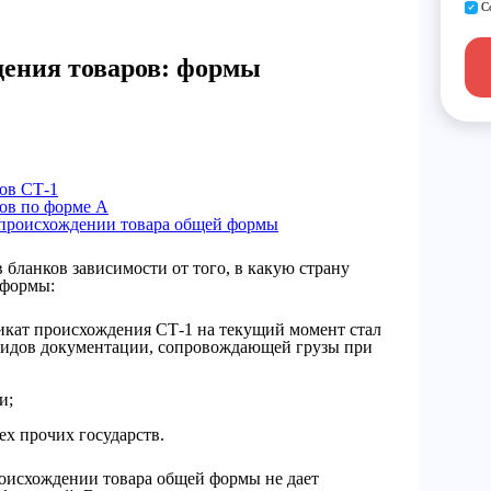
С
ения товаров: формы
ов СТ-1
ов по форме А
происхождении товара общей формы
 бланков зависимости от того, в какую страну
 формы:
икат происхождения СТ-1 на текущий момент стал
видов документации, сопровождающей грузы при
и;
х прочих государств.
оисхождении товара общей формы не дает