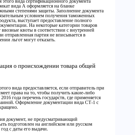
ия этого вида сертификационного документа
фикат вида А оформляется на бланке
жными степенями защиты. Заполнение документа
бязательным условием получения таможенных
родукта, выступает предоставление полного
окументации. На некоторые категории товаров
 ввозные квоты в соответствии с внутренней
и отправленная партия не вписывается в
нии льгот могут отказать.
ация о происхождении товара общей
этого вида предоставляется, если отправитель при
имеет права на то, чтобы получить какие-либо
2016 года перечень государств, где применяется
раиной. Оформление документации вида СТ-1 с
кращено.
ения документ, не предусматривающий
ыть подготовлен на английском или русском
 год с даты его выдачи.