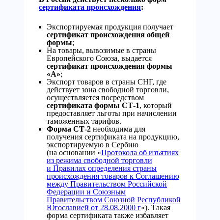
сертификата происхождения
:
Экспортируемая продукция получает
сертификат происхождения общей
формы
;
На товары, вывозимые в страны
Европейского Союза, выдается
сертификат происхождения формы
«А»
;
Экспорт товаров в страны СНГ, где
действует зона свободной торговли,
осуществляется посредством
сертификата формы СТ-1
, который
предоставляет льготы при начислении
таможенных тарифов.
Форма СТ-2
необходима для
получения сертификата на продукцию,
экспортируемую в Сербию
(на основании «
Протокола об изъятиях
из режима свободной торговли
и Правилах определения страны
происхождения товаров к Соглашению
между Правительством Российской
Федерации и Союзным
Правительством Союзной Республикой
Югославией от 28.08.2000 г
»). Такая
форма сертификата также избавляет