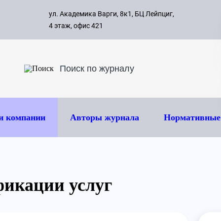
с 09:00 д
ул. Академика Варги, 8к1, БЦ Лейпциг,
ок
8 495 
4 этаж, офис 421
и компании
Авторы журнала
Нормативные
фикации услуг