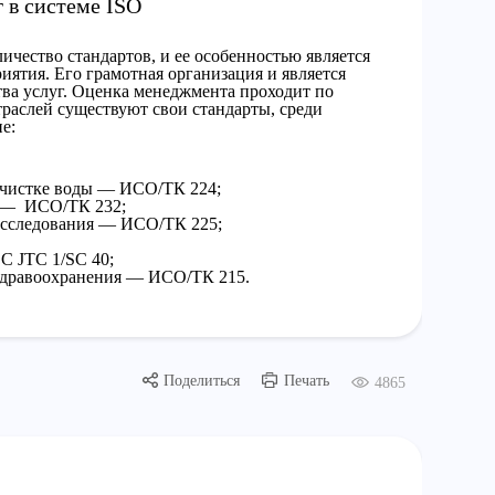
 в системе ISO
ичество стандартов, и ее особенностью является
ятия. Его грамотная организация и является
тва услуг. Оценка менеджмента проходит по
траслей существуют свои стандарты, среди
е:
 очистке воды — ИСО/ТК 224;
я — ИСО/ТК 232;
исследования — ИСО/ТК 225;
C JTC 1/SC 40;
 здравоохранения — ИСО/ТК 215.
Поделиться
Печать
4865