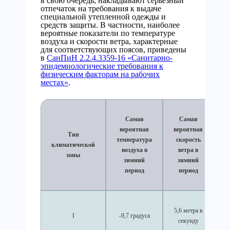
в свою очередь, накладывают серьезный
отпечаток на требования к выдаче
специальной утепленной одежды и
средств защиты. В частности, наиболее
вероятные показатели по температуре
воздуха и скорости ветра, характерные
для соответствующих поясов, приведены
в
СанПиН 2.2.4.3359-16 «Санитарно-
эпидемиологические требования к
физическим факторам на рабочих
местах»
.
Самая
Самая
вероятная
вероятная
Тип
температура
скорость
климатической
воздуха в
ветра в
зоны
зимний
зимний
период
период
5,6 метра в
I
-9,7 градуса
секунду