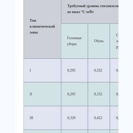
Требуемый уровень теплоизоляции,
не ниже °C·м/Вт
Тип
климатической
зоны
Средства
Головные
Обувь
защиты
уборы
рук
I
0,295
0,332
0,377
II
0,295
0,332
0,377
III
0,329
0,422
0,403