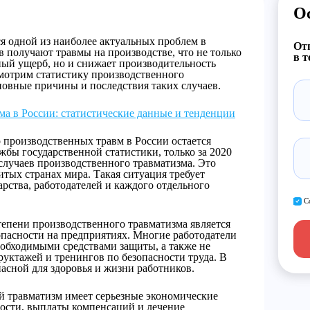
О
я одной из наиболее актуальных проблем в
Отп
 получают травмы на производстве, что не только
в т
ый ущерб, но и снижает производительность
смотрим статистику производственного
новные причины и последствия таких случаев.
ма в России: статистические данные и тенденции
о производственных травм в России остается
бы государственной статистики, только за 2020
 случаев производственного травматизма. Это
итых странах мира. Такая ситуация требует
арства, работодателей и каждого отдельного
С
епени производственного травматизма является
опасности на предприятиях. Многие работодатели
еобходимыми средствами защиты, а также не
руктажей и тренингов по безопасности труда. В
опасной для здоровья и жизни работников.
й травматизм имеет серьезные экономические
ности, выплаты компенсаций и лечение