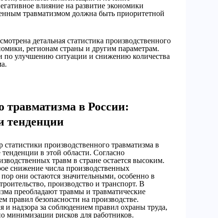
егативное влияние на развитие экономики
венным травматизмом должна быть приоритетной
ссмотрена детальная статистика производственного
номики, регионам страны и другим параметрам.
и по улучшению ситуации и снижению количества
а.
о травматизма в России:
и тенденции
р статистики производственного травматизма в
 тенденции в этой области. Согласно
зводственных травм в стране остается высоким.
рое снижение числа производственных
х пор они остаются значительными, особенно в
троительство, производство и транспорт. В
изма преобладают травмы и травматические
ем правил безопасности на производстве.
 и надзора за соблюдением правил охраны труда,
по минимизации рисков для работников.