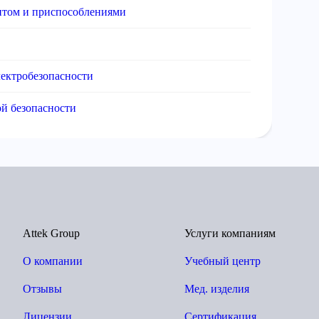
нтом и приспособлениями
ектробезопасности
й безопасности
Attek Group
Услуги компаниям
О компании
Учебный центр
Отзывы
Мед. изделия
Лицензии
Сертификация