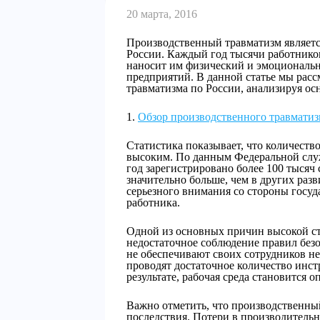
20 марта, 2016
Производственный травматизм являетс
России. Каждый год тысячи работников
наносит им физический и эмоциональн
предприятий. В данной статье мы рас
травматизма по России, анализируя ос
Обзор производственного травматиз
Статистика показывает, что количеств
высоким. По данным Федеральной служ
год зарегистрировано более 100 тысяч
значительно больше, чем в других разв
серьезного внимания со стороны госуд
работника.
Одной из основных причин высокой ст
недостаточное соблюдение правил без
не обеспечивают своих сотрудников н
проводят достаточное количество инст
результате, рабочая среда становится 
Важно отметить, что производственны
последствия. Потери в производитель