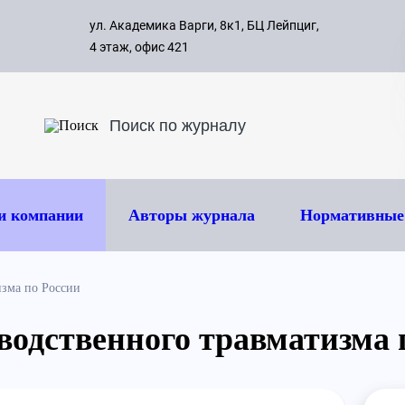
с 09:00 д
ул. Академика Варги, 8к1, БЦ Лейпциг,
ок
8 495 
4 этаж, офис 421
и компании
Авторы журнала
Нормативные
изма по России
водственного травматизма 