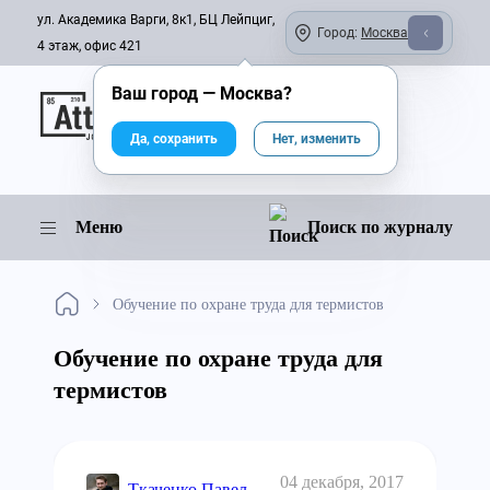
ул. Академика Варги, 8к1, БЦ Лейпциг,
Город:
Москва
4 этаж, офис 421
Ваш город —
Москва
?
Онлайн-журнал
Да, сохранить
Нет, изменить
Меню
Поиск по журналу
Обучение по охране труда для термистов
Обучение по охране труда для
термистов
04 декабря, 2017
Ткаченко Павел