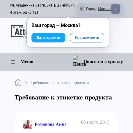
ул. Академика Варги, 8к1, БЦ Лейпциг,
Город:
Москва
4 этаж, офис 421
Ваш город —
Москва
?
Онлайн-журнал
Да, сохранить
Нет, изменить
Меню
Поиск по журналу
Требование к этикетке продукта
Требование к этикетке продукта
06 июля, 2015
Романова Анна