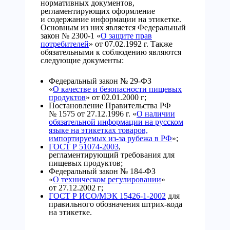
нормативных документов,
регламентирующих оформление
и содержание информации на этикетке.
Основным из них является Федеральный
закон № 2300-1 «
О защите прав
потребителей
» от 07.02.1992 г. Также
обязательными к соблюдению являются
следующие документы:
Федеральный закон № 29-ФЗ
«
О качестве и безопасности пищевых
продуктов
» от 02.01.2000 г;
Постановление Правительства РФ
№ 1575 от 27.12.1996 г. «
О наличии
обязательной информации на русском
языке на этикетках товаров,
импортируемых из-за рубежа в РФ
»;
ГОСТ Р 51074-2003
,
регламентирующий требования для
пищевых продуктов;
Федеральный закон № 184-ФЗ
«
О техническом регулировании
»
от 27.12.2002 г;
ГОСТ Р ИСО/МЭК 15426-1-2002
для
правильного обозначения штрих-кода
на этикетке.