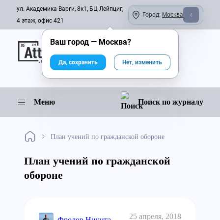
ул. Академика Варги, 8к1, БЦ Лейпциг,
Город:
Москва
4 этаж, офис 421
Ваш город —
Москва
?
Онлайн-журнал
Да, сохранить
Нет, изменить
Меню
Поиск по журналу
План учений по гражданской обороне
План учений по гражданской
обороне
25 апреля, 2018
Фролов Никита