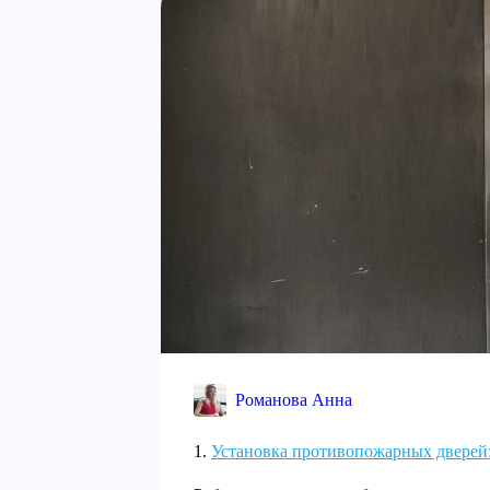
Романова Анна
Установка противопожарных дверей