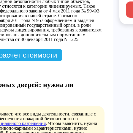
жарной безопасности любых типов объектов,
у относятся к категории лицензируемых. Такое
едерального закона от 4 мая 2011 года № 99-ФЗ,
зирования в нашей стране. Согласно
оября 2011 года N 957 оформлением и выдачей
изированный государственный орган, в роли
цедуры лицензирования, требования к заявителям
егулированы дополнительным нормативным
ьства от 30 декабря 2011 года N 1225.
расчет стоимости
рных дверей: нужна ли
вает, что все виды деятельности, связанные с
беспечения пожарной безопасности на
циального разрешения
. Чтобы выяснить, нужна
отивопожарными характеристиками, нужно
25. В приложении к этому нормативному