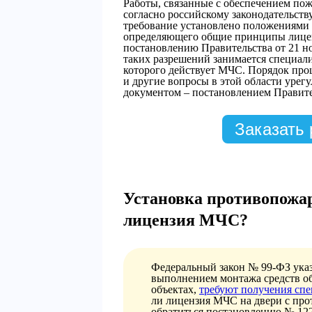
Работы, связанные с обеспечением по
согласно российскому законодательств
требование установлено положениями ф
определяющего общие принципы лицен
постановлению Правительства от 21 н
таких разрешений занимается специал
которого действует МЧС. Порядок про
и другие вопросы в этой области ур
документом – постановлением Правител
Заказать 
Установка противопожа
лицензия МЧС?
Федеральный закон № 99-ФЗ указы
выполнением монтажа средств о
объектах,
требуют получения спе
ли лицензия МЧС на двери с пр
обратиться постановлению № 12