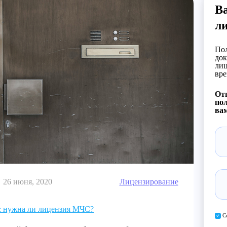
В
л
Пол
док
лиц
вре
Отп
пол
вам
26 июня, 2020
Лицензирование
: нужна ли лицензия МЧС?
С