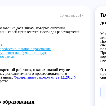
В
10 марта, 2017
д
азование дает лицам, которые ощутили
вень своей привлекательности для работодателей
Мы 
лиц
Пре
ия
спе
профессиональное образование
пол
тупления на обучающий курс
При
программы
кор
гор
онкретный работник, и каких знаний ему не
Отп
орму дополнительного профессионального
про
рованных
Федеральным законом от 29.12.2012 N
свя
рстве.
 образования