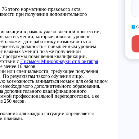
 76 этого нормативно-правового акта,
жности при получении дополнительного
С
ификации в рамках уже освоенной профессии,
ыков и умений, которые повысят уровень
Это может дать работнику возможность по
 серьезную должность с повышенным уровнем
уют важных умений по уже полученной
иду программы повышения квалификации,
етствии с
Письмом Минобрнауки от 9 октября
е менее 16 часов;
ии или специальности, требующее получения
По результатам такого обучения лицо,
ую возможность заниматься новым для себя видом
и необходимого дополнительного образования.
мма дополнительного квалификационного
аммой профессиональной переподготовки, а ее
е 250 часов.
зования для каждой ситуации определяется
и планами.