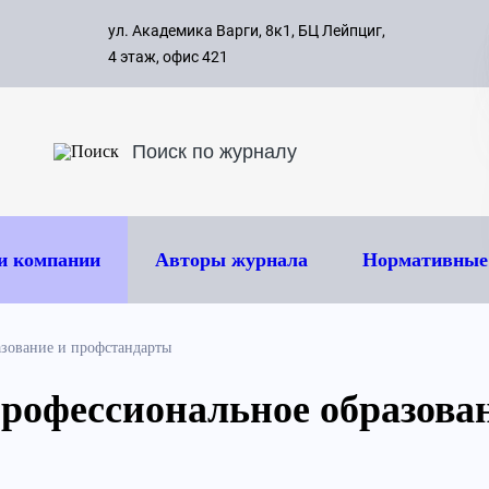
с 09:00 д
ул. Академика Варги, 8к1, БЦ Лейпциг,
ок
8 495 
4 этаж, офис 421
и компании
Авторы журнала
Нормативные
зование и профстандарты
рофессиональное образова