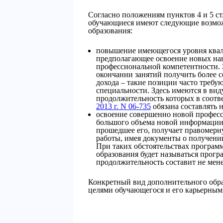
Согласно положениям пунктов 4 и 5 ст.
обучающиеся имеют следующие возмо
образования:
повышение имеющегося уровня квал
предполагающее освоение новых нав
профессиональной компетентности. 
окончании занятий получить более
дохода – такие позиции часто треб
специальности. Здесь имеются в в
продолжительность которых в соотв
2013 г. N 06-735
обязана составлять н
освоение совершенно новой професс
большого объема новой информации. 
прошедшее его, получает правомерн
работы, имея документы о получени
При таких обстоятельствах програ
образования будет называться прогр
продолжительность составит не мене
Конкретный вид дополнительного обра
целями обучающегося и его карьерным