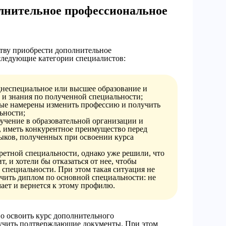
лнительное профессиональное
тву приобрести дополнительное
следующие категории специалистов:
днеспециальное или высшее образование и
 и знания по полученной специальности;
рые намерены изменить профессию и получить
ьности;
бучение в образовательной организации и
а, иметь конкурентное преимущество перед
ыков, полученных при освоении курса
ретной специальности, однако уже решили, что
т, и хотели бы отказаться от нее, чтобы
 специальности. При этом такая ситуация не
учить диплом по основной специальности: не
ает и вернется к этому профилю.
во освоить курс дополнительного
лучить подтверждающие документы. При этом