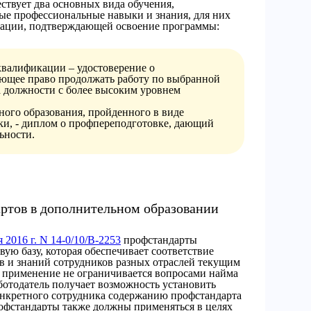
ствует два основных вида обучения,
е профессиональные навыки и знания, для них
тации, подтверждающей освоение программы:
валификации – удостоверение о
ающее право продолжать работу по выбранной
а должности с более высоким уровнем
ного образования, пройденного в виде
и, - диплом о профпереподготовке, дающий
ьности.
ртов в дополнительном образовании
2016 г. N 14-0/10/В-2253
профстандарты
ую базу, которая обеспечивает соответствие
в и знаний сотрудников разных отраслей текущим
х применение не ограничивается вопросами найма
аботодатель получает возможность установить
конкретного сотрудника содержанию профстандарта
рофстандарты также должны применяться в целях