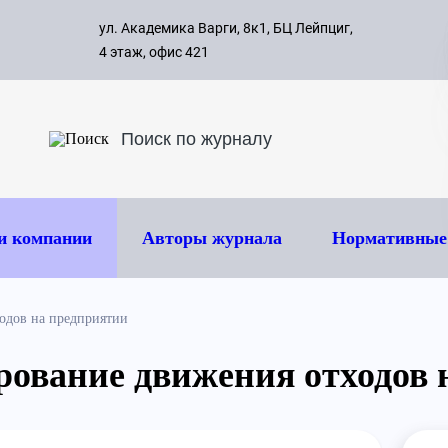
с 09:00 д
ул. Академика Варги, 8к1, БЦ Лейпциг,
ок
8 495 
4 этаж, офис 421
и компании
Авторы журнала
Нормативные
одов на предприятии
рование движения отходов 