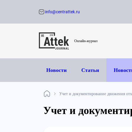
info@centrattek.ru
Обратный звон
Онлайн-журнал
Новости
Статьи
Новост
Учет и документирование движения отх
Учет и документи