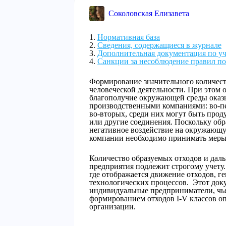
Соколовская Елизавета
Нормативная база
Сведения, содержащиеся в журнале
Дополнительная документация по уч
Санкции за несоблюдение правил по
Формирование значительного количес
человеческой деятельности. При этом 
благополучие окружающей среды оказ
производственными компаниями: во-пер
во-вторых, среди них могут быть про
или другие соединения. Поскольку обр
негативное воздействие на окружающу
компании необходимо принимать меры
Количество образуемых отходов и даль
предприятия подлежит строгому учету
где отображается движение отходов, г
технологических процессов. Этот док
индивидуальные предприниматели, чья 
формированием отходов I-V классов о
организации.