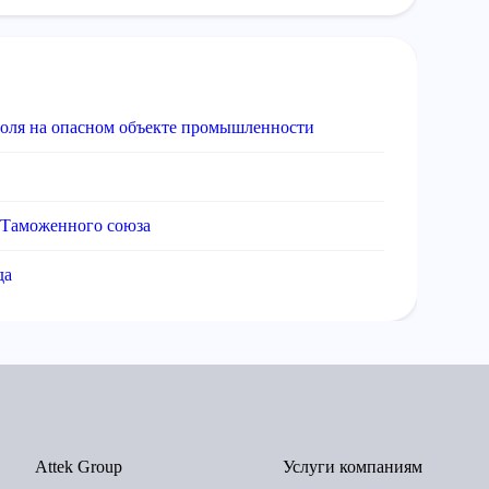
роля на опасном объекте промышленности
 Таможенного союза
да
Attek Group
Услуги компаниям