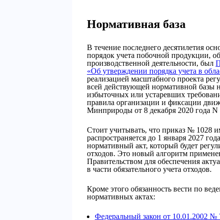
Нормативная база
В течение последнего десятилетия о
порядок учета побочной продукции, об
производственной деятельности, был
П
«Об утверждении порядка учета в обла
реализацией масштабного проекта рег
всей действующей нормативной базы н
избыточных или устаревших требований
правила организации и фиксации движ
Минприроды от 8 декабря 2020 года N 
Стоит учитывать, что приказ № 1028 и
распространяется до 1 января 2027 год
нормативный акт, который будет регул
отходов. Это новый алгоритм примене
Правительством для обеспечения актуа
в части обязательного учета отходов.
Кроме этого обязанность вести по вед
нормативных актах:
Федеральный закон от 10.01.2002 №