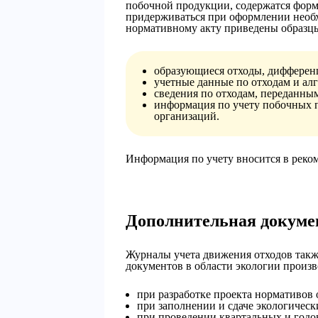
побочной продукции, содержатся фор
придерживаться при оформлении необх
нормативному акту приведены образц
образующиеся отходы, дифферен
учетные данные по отходам и ал
сведения по отходам, переданны
информация по учету побочных п
организаций.
Информация по учету вносится в реко
Дополнительная докуме
Журналы учета движения отходов такж
документов в области экологии произво
при разработке проекта нормативов
при заполнении и сдаче экологически
при проведении квартальных и годо