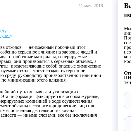
Ва
11 мая, 2016
по
Мы 
ету
лиц
 учету
Пре
спе
тва отходов — неизбежный побочный итог
про
особенно серьезное влияние на здоровье людей и
нео
ывают побочные материалы, генерируемые
кор
вых, они производятся в серьезных объемах, а
Рос
дукты, представляющие собой опасные химические
азуемые отходы могут создавать серьезное
Отп
ю среду, руководству производственной или иной
ПН
 по минимизации этого влияния.
теч
нейший путь их вывоза и утилизации с
. Эта информация фиксируется в особом журнале,
енерируемых компанией в ходе осуществления
умент обязаны вести все юридические лица или
хозяйственная деятельность связана с
пасности — иными словами, все без исключения