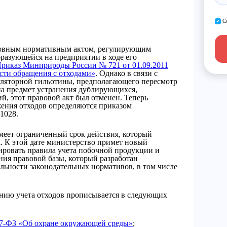
С
сновным нормативным актом, регулирующим
разующейся на предприятии в ходе его
риказ Минприроды России № 721 от 01.09.2011
сти обращения с отходами»
. Однако в связи с
уляторной гильотины, предполагающего пересмотр
а предмет устранения дублирующихся,
, этот правовой акт был отменен. Теперь
ения отходов определяются приказом
1028.
меет ограниченный срок действия, который
а. К этой дате министерство примет новый
ировать правила учета побочной продукции и
ния правовой базы, который разработан
льности законодательных нормативов, в том числе
ению учета отходов прописывается в следующих
 7-ФЗ «Об охране окружающей среды»
;