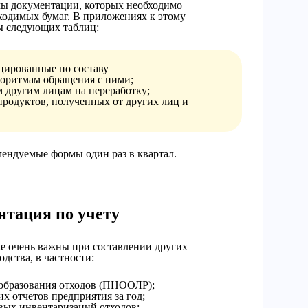
мы документации, которых необходимо
одимых бумаг. В приложениях к этому
ы следующих таблиц:
цированные по составу
горитмам обращения с ними;
м другим лицам на переработку;
родуктов, полученных от других лиц и
мендуемые формы один раз в квартал.
нтация по учету
е очень важны при составлении других
дства, в частности:
 образования отходов (ПНООЛР);
х отчетов предприятия за год;
вых инвентаризаций отходов;