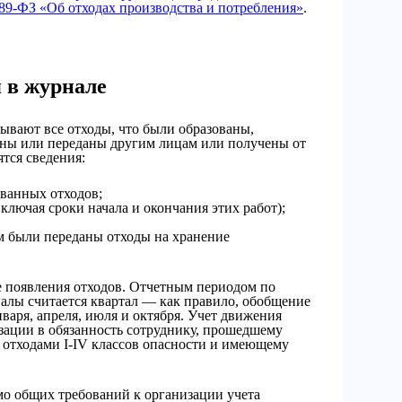
 89-ФЗ «Об отходах производства и потребления»
.
 в журнале
ывают все отходы, что были образованы,
ены или переданы другим лицам или получены от
тся сведения:
ованных отходов;
ключая сроки начала и окончания этих работ);
м были переданы отходы на хранение
е появления отходов. Отчетным периодом по
лы считается квартал — как правило, обобщение
варя, апреля, июля и октября. Учет движения
зации в обязанность сотруднику, прошедшему
 отходами I-IV классов опасности и имеющему
о общих требований к организации учета