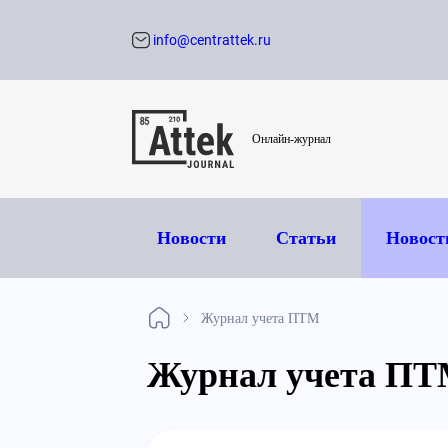
info@centrattek.ru
Обратный звон
Онлайн-журнал
Новости
Статьи
Новост
Журнал учета ПТМ
Журнал учета П