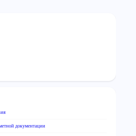
вия
сметной документации