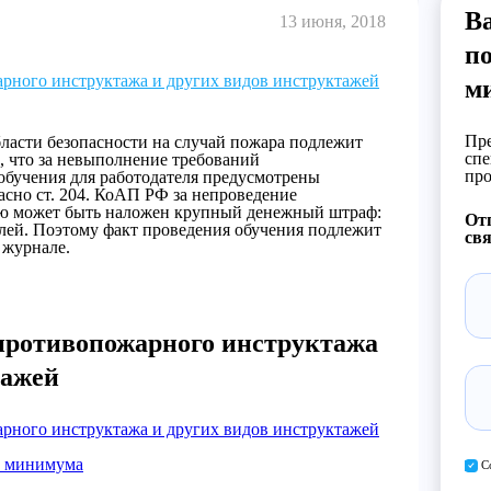
Ва
13 июня, 2018
п
рного инструктажа и других видов инструктажей
м
Пре
ласти безопасности на случай пожара подлежит
спе
м, что за невыполнение требований
про
 обучения для работодателя предусмотрены
асно ст. 204. КоАП РФ за непроведение
ию может быть наложен крупный денежный штраф:
Отп
ублей. Поэтому факт проведения обучения подлежит
свя
 журнале.
 противопожарного инструктажа
тажей
рного инструктажа и других видов инструктажей
о минимума
С