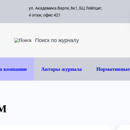
с 09:00 д
ул. Академика Варги, 8к1, БЦ Лейпциг,
ок
8 495 
4 этаж, офис 421
и компании
Авторы журнала
Нормативные
ТМ