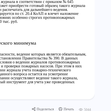
о журнала в соответствии с приказом № 645
ожет приобрести готовый образец такого журнала
и распечатать для дальнейшего ведения.
ируется по ст. 20.4 КоАП и влечет наложение
условиях особенно строгих противопожарных
 тыс. руб.
еского минимума
асности, ведение которых является обязательным,
становлении Правительства № 390. В данных
условия о ведении журналов противопожарных
 и проверки пожарных насосов. При этом в них
ении журнала учета пожарно-технического
данного вопроса остается на усмотрение
пании осуществляют ведение такого журнала,
ный инструмент для учета уже проведенных
Поделиться
Печать
5044