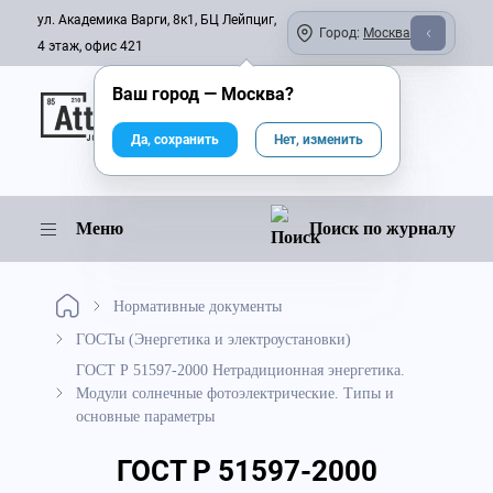
ул. Академика Варги, 8к1, БЦ Лейпциг,
Город:
Москва
4 этаж, офис 421
Ваш город —
Москва
?
Онлайн-журнал
Да, сохранить
Нет, изменить
Меню
Поиск по журналу
Нормативные документы
ГОСТы (Энергетика и электроустановки)
ГОСТ Р 51597-2000 Нетрадиционная энергетика.
Модули солнечные фотоэлектрические. Типы и
основные параметры
ГОСТ Р 51597-2000