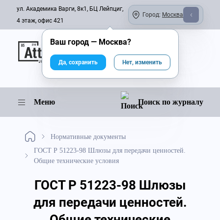
ул. Академика Варги, 8к1, БЦ Лейпциг,
Город:
Москва
4 этаж, офис 421
Ваш город —
Москва
?
Онлайн-журнал
Да, сохранить
Нет, изменить
Меню
Поиск по журналу
Нормативные документы
ГОСТ Р 51223-98 Шлюзы для передачи ценностей.
Общие технические условия
ГОСТ Р 51223-98 Шлюзы
для передачи ценностей.
Общие технические