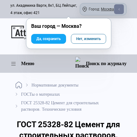
ул. Академика Варги, 8к1, БЦ Лейпциг,
Город:
Москва
4 этаж, офис 421
Ваш город —
Москва
?
Онлайн-журнал
Да, сохранить
Нет, изменить
Меню
Поиск по журналу
Нормативные документы
ГОСТы о материалах
ГОСТ 25328-82 Цемент для строительных
растворов. Технические условия
ГОСТ 25328-82 Цемент для
строительных растворов.