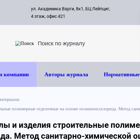
с 09:00 д
ул. Академика Варги, 8к1, БЦ Лейпциг,
ок
8 495 
4 этаж, офис 421
и компании
Авторы журнала
Нормативные
атериалах
льные полимерные отделочные на основе поливинилхлорида. Метод сан
лы и изделия строительные полим
да. Метод санитарно-химической о