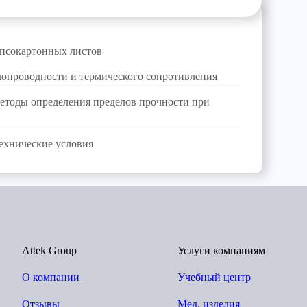
ипсокартонных листов
опроводности и термического сопротивления
етоды определения пределов прочности при
Технические условия
Attek Group
Услуги компаниям
О компании
Учебный центр
Отзывы
Мед. изделия