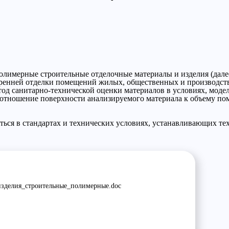
олимерные строительные отделочные материалы и изделия (далее
енней отделки помещений жилых, общественных и производстве
тод санитарно-технической оценки материалов в условиях, мод
, отношение поверхности анализируемого материала к объему по
ься в стандартах и технических условиях, устанавливающих т
зделия_строительные_полимерные.doc