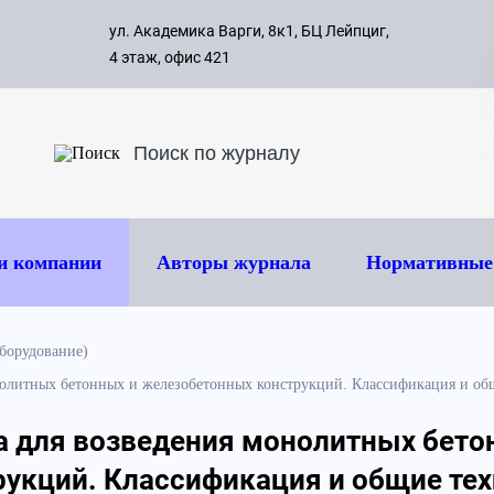
с 09:00 д
ул. Академика Варги, 8к1, БЦ Лейпциг,
ок
8 495 
4 этаж, офис 421
и компании
Авторы журнала
Нормативные
борудование)
олитных бетонных и железобетонных конструкций. Классификация и об
а для возведения монолитных бето
укций. Классификация и общие тех