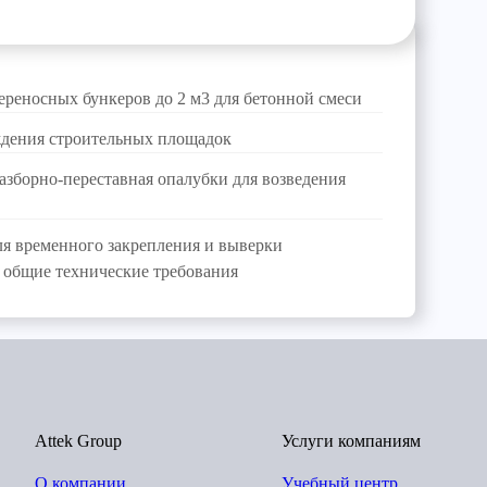
ереносных бункеров до 2 м3 для бетонной смеси
дения строительных площадок
азборно-переставная опалубки для возведения
я временного закрепления и выверки
 общие технические требования
Attek Group
Услуги компаниям
О компании
Учебный центр