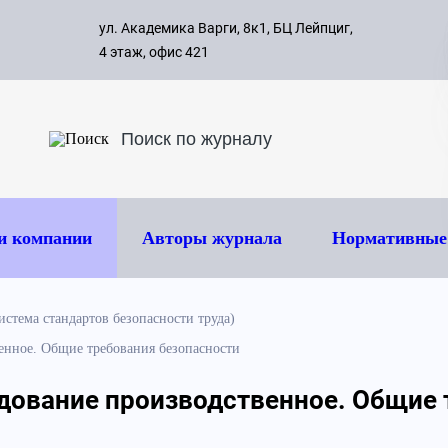
с 09:00 д
ул. Академика Варги, 8к1, БЦ Лейпциг,
ок
8 495 
4 этаж, офис 421
и компании
Авторы журнала
Нормативные
стема стандартов безопасности труда)
енное. Общие требования безопасности
удование производственное. Общие