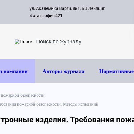
с 09:00 д
ул. Академика Варги, 8к1, БЦ Лейпциг,
ок
8 495 
4 этаж, офис 421
и компании
Авторы журнала
Нормативные
пожарной безопасности
ребования пожарной безопасности. Методы испытаний
ктронные изделия. Требования пож