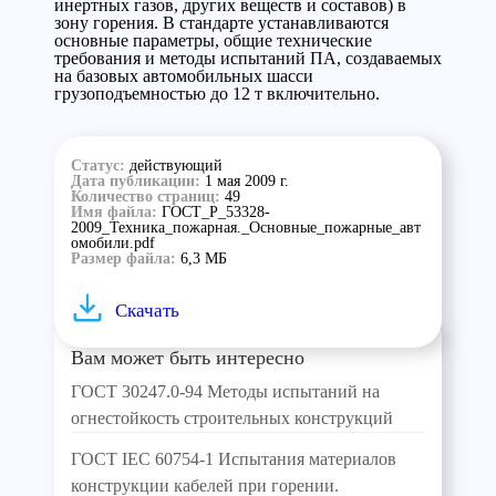
инертных газов, других веществ и составов) в
зону горения. В стандарте устанавливаются
основные параметры, общие технические
требования и методы испытаний ПА, создаваемых
на базовых автомобильных шасси
грузоподъемностью до 12 т включительно.
Статус:
действующий
Дата публикации:
1 мая 2009 г.
Количество страниц:
49
Имя файла:
ГОСТ_Р_53328-
2009_Техника_пожарная._Основные_пожарные_авт
омобили.pdf
Размер файла:
6,3 МБ
Скачать
Вам может быть интересно
ГОСТ 30247.0-94 Методы испытаний на
огнестойкость строительных конструкций
ГОСТ IEC 60754-1 Испытания материалов
конструкции кабелей при горении.