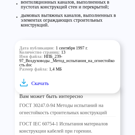
вентиляционных каналов, выполненных в
пустотах конструкций стен и перекрытий;
дымовых вытяжных каналов, выполненных в
элементах ограждающих строительных
конструкций.
Дата публикации:
1 сентября 1997 г.
Количество страниц:
13
Имя файла:
НПБ_239-
97_Воздуховоды._Метод_испытания_на_огнестойко
сть.doc
Размер файла:
1,4 МБ
Скачать
Вам может быть интересно
ГОСТ 30247.0-94 Методы испытаний на
огнестойкость строительных конструкций
ГОСТ IEC 60754-1 Испытания материалов
конструкции кабелей при горении.