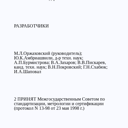
РАЗРАБОТЧИКИ
М.Л.Оржаховский (руководитель);
Ю.К.Амбриашвили, д-р техн. наук;
А.П.Бурмистрова; В.А.Захаров; В.В.Пискарев,
канд. техн. наук; В.Н.Покровский; Г.Н.Схабюк;
И.А.Шаповал
2 ПРИНЯТ Межгосударственным Советом по
стандартизации, метрологии и сертификации
(протокол N 13-98 от 23 мая 1998 г.)