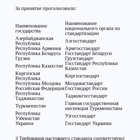
За принятие проголосовали:
Наименование
Наименование
национального органа по
государства
стандартизации
Азербайджанская
Азгосстандарт
Республика
Республика Армения
Армгосстандарт
Республика Беларусь
Госстандарт Беларуси
Грузия
Грузстандарт
Госстандарт Республики
Республика Казахстан
Казахстан
Киргизская
Киргизстандарт
Республика
Республика Молдова
Молдовастандарт
Российская Федерация
Госстандарт России
Республика
Таджикгосстандарт
Таджикистан
Главная государственная
Туркменистан
инспекция Туркменистана
Республика
Узгосстандарт
Узбекистан
Украина
Госстандарт Украины
3 Требования настоящего стандарта соответствуют