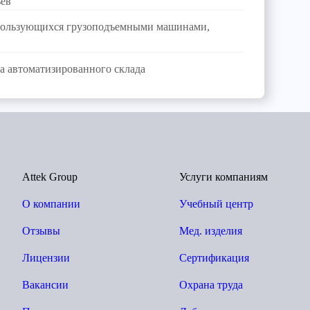
ьев
, пользующихся грузоподъемными машинами,
а автоматизированного склада
Attek Group
Услуги компаниям
О компании
Учебный центр
Отзывы
Мед. изделия
Лицензии
Сертификация
Вакансии
Охрана труда