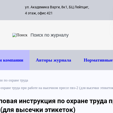
с 09:00 д
ул. Академика Варги, 8к1, БЦ Лейпциг,
ок
8 495 
4 этаж, офис 421
и компании
Авторы журнала
Нормативные
и по охране труда
хране труда при работе на высечном прессе пвэ-2 (для высечки этикето
повая инструкция по охране труда п
(для высечки этикеток)