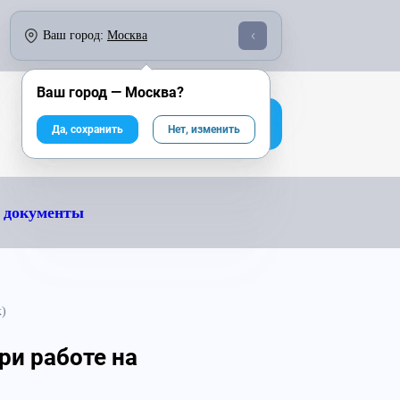
о 18:00:
По России бесплатно:
Ваш город:
Москва
246-04-43
8 800 333-25-40
Ваш город —
Москва
?
На сайт компании
Да, сохранить
Нет, изменить
 документы
к)
ри работе на