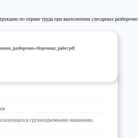
трукцию по охране труда
при выполнении слесарных разборочно
ении_разборочно-сборочных_работ.pdf
ьев
, пользующихся грузоподъемными машинами,